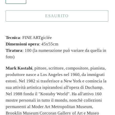
ESAURITO
Inserimento
del
Tecnica
: FINE ARTgiclée
prodotto
Dimensioni opera
: 45x55cm
nel
Tiratura
: 100 (la numerazione può variare da quella in
carrello
foto)
Mark Kostabi
, pittore, scrittore, compositore, pianista,
produttore nasce a Los Angeles nel 1960, da immigrati
estoni. Nel 1982 si trasferisce a New York e comincia la
sua attività artistica ispirandosi all'opera di Duchamp.
Nel 1988 fonda il "Kostaby World". Ha all'attivo 160
mostre personali in tutto il mondo, nonchè collezioni
permanenti al Moder Art Metropolitan Museum,
Brooklin Museum Corcoran Gallery of Art e Museo