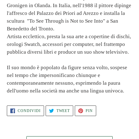
Gronigen in Olanda. In Italia, nell'1988 il pittore dipinge
l'affresco del Palazzo dei Priori ad Arezzo e installa la
scultura
"To See Through is Not to See Into" a San
Benedetto del Tronto.
Artista ecclettico, presta la sua arte a copertine di dischi,
orologi Swatch, accessori per computer, nel frattempo
pubblica diversi libri e produce un suo show televisivo.
Il suo mondo è popolato da figure senza volto, sospese
nel tempo che impersonificano chiunque e
contemporaneamente nessuno, esprimendo la paura
dell'uomo nella società ma anche una lingua univoca.
CONDIVIDI
TWITTA
PINNA
CONDIVIDI
TWEET
PIN
SU
SU
SU
FACEBOOK
TWITTER
PINTEREST