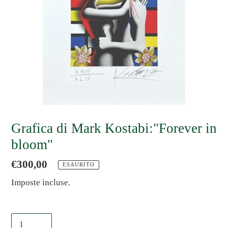
Grafica di Mark Kostabi:"Forever in
bloom"
Prezzo
€300,00
ESAURITO
di
Imposte incluse.
listino
Quantità