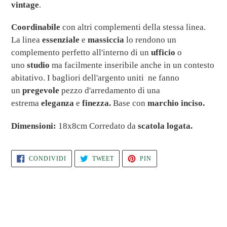
nel
vintage
.
carrello
Coordinabile
con altri complementi della stessa linea.
La linea
essenziale
e
massiccia
lo rendono un
complemento perfetto all'interno di un
ufficio
o
uno
studio
ma facilmente inseribile anche in un contesto
abitativo. I bagliori dell'argento uniti ne fanno
un
pregevole
pezzo d'arredamento di una
estrema
eleganza
e
finezza.
Base con
marchio inciso.
Dimensioni:
18x8cm
Corredato da
scatola logata.
CONDIVIDI
TWITTA
PINNA
CONDIVIDI
TWEET
PIN
SU
SU
SU
FACEBOOK
TWITTER
PINTEREST