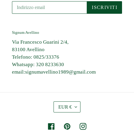
ISCRIVITI
Signum Avellino
Via Francesco Guarini 2/4,
83100 Avellino
Telefono: 0825/33376
Whatsapp: 320 8233630
email:signumavellino1989@gmail.com
V
EUR €
A
L
U
Facebook
Pinterest
Instagram
T
A