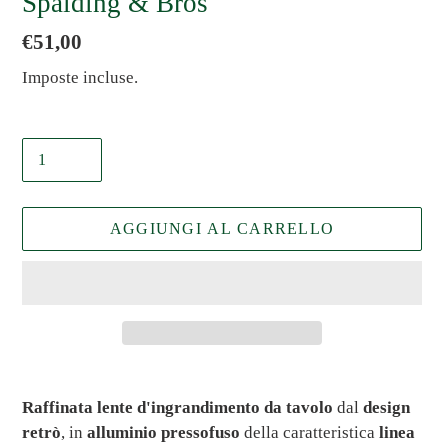
Spalding & Bros
Prezzo
€51,00
di
Imposte incluse.
listino
Quantità
AGGIUNGI AL CARRELLO
Inserimento
del
Raffinata lente d'ingrandimento da tavolo
dal
design
prodotto
retrò
, in
alluminio pressofuso
della caratteristica
linea