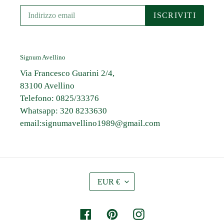
ISCRIVITI
Signum Avellino
Via Francesco Guarini 2/4,
83100 Avellino
Telefono: 0825/33376
Whatsapp: 320 8233630
email:signumavellino1989@gmail.com
V
EUR €
A
L
U
Facebook
Pinterest
Instagram
T
A