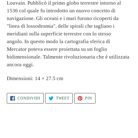
Louvain. Pubblicò il primo globo terrestre intorno al
1536 col quale fu introdotto un nuovo concetto di
navigazione. Gli oceani e i mari furono ricoperti da
"linea di lossodromia", delle spirali che tagliano i
meridiani sulla superficie terrestre con lo stesso
angolo. In questo modo la cartografia sferica di
Mercator poteva essere proiettata su un foglio
bidimensionale. Talmente rivoluzionaria che è utilizzata
ancora oggi.
Dimensioni: 14 × 27.5 cm
CONDIVIDI
TWITTA
PINNA
CONDIVIDI
TWEET
PIN
SU
SU
SU
FACEBOOK
TWITTER
PINTEREST