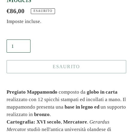
Prezzo
€86,00
ESAURITO
di
Imposte incluse.
listino
Quantità
ESAURITO
Inserimento
del
Pregiato Mappamondo
composto da
globo in carta
prodotto
realizzato con 12 spicchi stampati ed incollati a mano. Il
nel
mappamondo presenta una
base in legno ed
un supporto
carrello
realizzato in
bronzo
.
Cartografia: XVI secolo
,
Mercatore
.
Gerardus
Mercato
r studiò nell'antica università olandese di