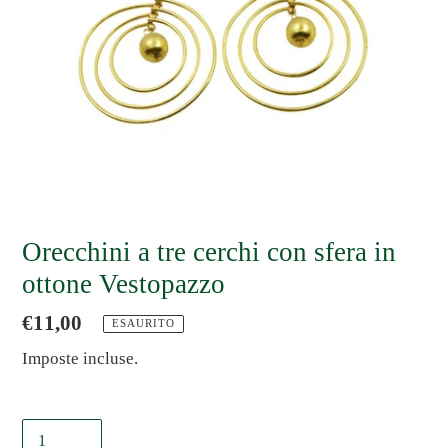
Orecchini a tre cerchi con sfera in
ottone Vestopazzo
Prezzo
€11,00
ESAURITO
di
Imposte incluse.
listino
Quantità