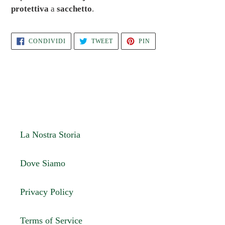
protettiva
a
sacchetto
.
CONDIVIDI
TWITTA
PINNA
CONDIVIDI
TWEET
PIN
SU
SU
SU
FACEBOOK
TWITTER
PINTEREST
La Nostra Storia
Dove Siamo
Privacy Policy
Terms of Service