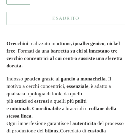
ESAURITO
Inserimento
del
Orecchini
realizzato in
ottone,
ipoallergenico
,
nickel
prodotto
free
. Formati da una
barretta su chi si innestano tre
nel
cerchio concentrici al cui centro sussiste una sferetta
carrello
dorata.
Indosso
pratico
grazie al
gancio a monachella
. Il
motivo a cerchi concentrici,
essenziale
, è adatto a
qualsiasi tipologia di look, da quelli
più
etnici
ed
estrosi
a quelli più
pulit
i
e
minimali
.
Coordinabile
a bracciali e
collane della
stessa linea.
Ogni imperfezione garantisce l'
autenticità
del processo
di produzione del
bijoux
.
Corredato di
custodia