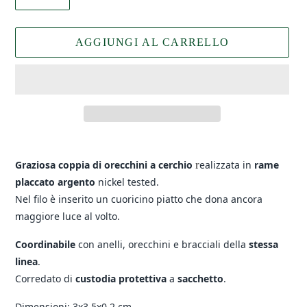
AGGIUNGI AL CARRELLO
Inserimento
del
Graziosa coppia di orecchini a cerchio
r
ealizzata in
rame
prodotto
placcato argento
nickel tested.
nel
Nel filo è inserito un cuoricino piatto che dona ancora
carrello
maggiore luce al volto.
Coordinabile
con anelli, orecchini e bracciali della
stessa
linea
.
Corredato di
custodia protettiva
a
sacchetto
.
Dimensioni: 3x3,5x0,2 cm