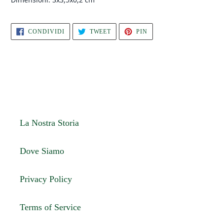
CONDIVIDI
TWITTA
PINNA
CONDIVIDI
TWEET
PIN
SU
SU
SU
FACEBOOK
TWITTER
PINTEREST
La Nostra Storia
Dove Siamo
Privacy Policy
Terms of Service