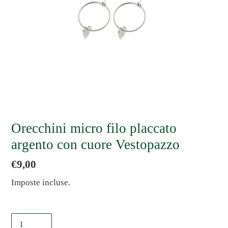
Orecchini micro filo placcato
argento con cuore Vestopazzo
Prezzo
€9,00
di
Imposte incluse.
listino
Quantità