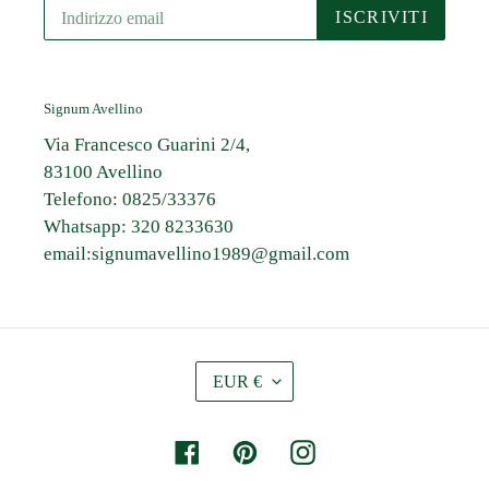
ISCRIVITI
Signum Avellino
Via Francesco Guarini 2/4,
83100 Avellino
Telefono: 0825/33376
Whatsapp: 320 8233630
email:signumavellino1989@gmail.com
V
EUR €
A
L
U
Facebook
Pinterest
Instagram
T
A