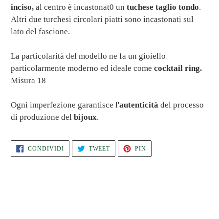
inciso,
al centro è incastonat0 un
tuchese taglio tondo
.
Altri due turchesi circolari piatti sono incastonati sul
lato del fascione.
La particolarità del modello ne fa un gioiello
particolarmente moderno ed ideale come
cocktail ring.
Misura 18
Ogni imperfezione garantisce l'
autenticità
del processo
di produzione del
bijoux
.
CONDIVIDI
TWITTA
PINNA
CONDIVIDI
TWEET
PIN
SU
SU
SU
FACEBOOK
TWITTER
PINTEREST