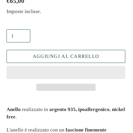
Prezzo
€65,00
di
Imposte incluse.
listino
Quantità
AGGIUNGI AL CARRELLO
Inserimento
del
Anello
realizzato in
argento 935,
ipoallergenico
,
nickel
prodotto
free
.
nel
carrello
L'anello è realizzato con un
fascione finemente