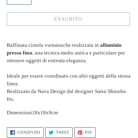
ESAURITO
Inserimento
del
Raffinata ciotola vuotatasche realizzata in
alluminio
prodotto
presso fuso
, una tecnica molto antica e particolare per
nel
ottenere oggetti di estrema eleganza.
carrello
Ideale per essere coordinato con altri oggetti della stessa
linea.
Realizzato da Nava Design dal designer Satsu Shinobu
Ito.
Dimensioni18x18x9cm
CONDIVIDI
TWITTA
PINNA
CONDIVIDI
TWEET
PIN
SU
SU
SU