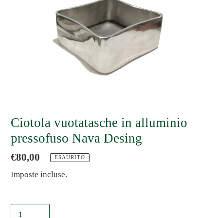
Ciotola vuotatasche in alluminio
pressofuso Nava Desing
Prezzo
€80,00
ESAURITO
di
Imposte incluse.
listino
Quantità