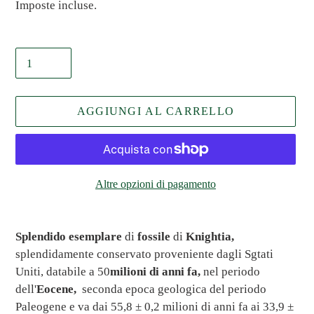
di
Imposte incluse.
listino
Quantità
AGGIUNGI AL CARRELLO
Altre opzioni di pagamento
Inserimento
del
Splendido esemplare
di
fossile
di
Knightia,
prodotto
splendidamente conservato proveniente dagli Sgtati
nel
Uniti, databile a 50
milioni di anni fa,
nel periodo
carrello
dell'
Eocene,
seconda epoca geologica del periodo
Paleogene e va dai 55,8 ± 0,2 milioni di anni fa ai 33,9 ±