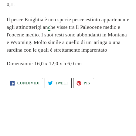
0,1.
Il pesce Knightia è una specie pesce estinto appartenente
agli attinotterigi an
c
he visse tra il Paleocene medio e
l'eocene medio. I suoi resti sono abbondanti in Montana
e Wyoming. Molto simile a quello di un' aringa o una
sardina con le quali è strettamente imparentato
Dimensioni: 16,0 x 12,0 x h 6,0 cm
CONDIVIDI
TWITTA
PINNA
CONDIVIDI
TWEET
PIN
SU
SU
SU
FACEBOOK
TWITTER
PINTEREST