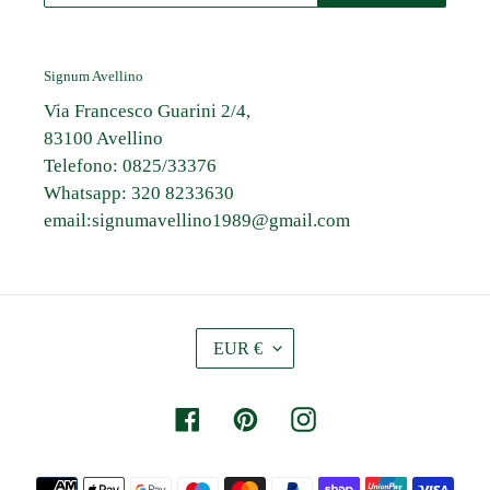
Signum Avellino
Via Francesco Guarini 2/4,
83100 Avellino
Telefono: 0825/33376
Whatsapp: 320 8233630
email:signumavellino1989@gmail.com
V
EUR €
A
L
U
Facebook
Pinterest
Instagram
T
A
Metodi