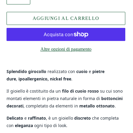
AGGIUNGI AL CARRELLO
Altre opzioni di pagamento
Inserimento
del
Splendido girocollo
realizzato con
cuoio
e
pietre
prodotto
dure
,
ipoallergenico,
nickel free
.
nel
Il gioiello è costituito da un
filo di cuoio rosso
su cui sono
carrello
montati elementi in pietra naturale in forma di
bottoncini
decorati
, completato da elementi in
metallo ottonato
.
Delicato
e
raffinato
, è un gioiello
discreto
che completa
con
eleganza
ogni tipo di look.