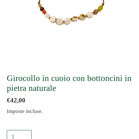
Girocollo in cuoio con bottoncini in
pietra naturale
Prezzo
€42,00
di
Imposte incluse.
listino
Quantità