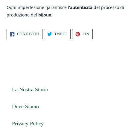
Ogni imperfezione garantisce l'
autenticità
del processo di
produzione del
bijoux
.
CONDIVIDI
TWITTA
PINNA
CONDIVIDI
TWEET
PIN
SU
SU
SU
FACEBOOK
TWITTER
PINTEREST
La Nostra Storia
Dove Siamo
Privacy Policy