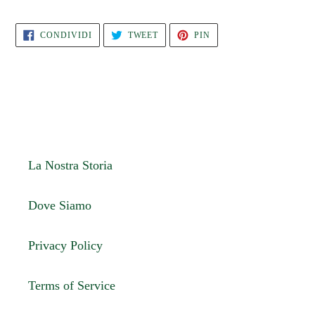
CONDIVIDI
TWITTA
PINNA
CONDIVIDI
TWEET
PIN
SU
SU
SU
FACEBOOK
TWITTER
PINTEREST
La Nostra Storia
Dove Siamo
Privacy Policy
Terms of Service