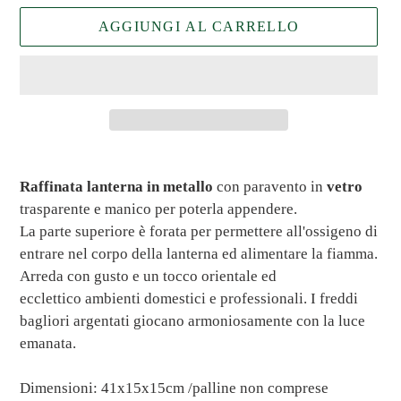
AGGIUNGI AL CARRELLO
Inserimento
del
Raffinata lanterna in metallo
con
paravento in
vetro
prodotto
trasparente e manico per poterla appendere.
nel
La parte superiore è forata per permettere all'ossigeno di
carrello
entrare nel corpo della lanterna ed alimentare la fiamma.
Arreda con gusto e un tocco orientale ed
ecclettico ambienti domestici e professionali. I freddi
bagliori argentati giocano armoniosamente con la luce
emanata.
Dimensioni: 41x15x15cm /palline non comprese