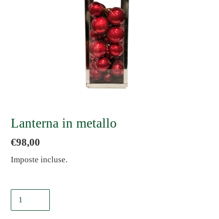
Lanterna in metallo
Prezzo
€98,00
di
Imposte incluse.
listino
Quantità