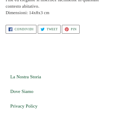
contesto abitativo.
Dimensioni: 14x8x3 cm
CONDIVIDI
TWITTA
PINNA
CONDIVIDI
TWEET
PIN
SU
SU
SU
FACEBOOK
TWITTER
PINTEREST
La Nostra Storia
Dove Siamo
Privacy Policy