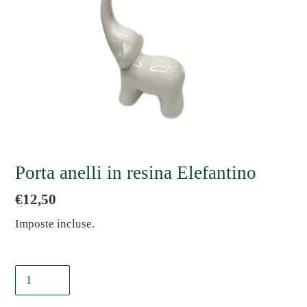
Porta anelli in resina Elefantino
Prezzo
€12,50
di
Imposte incluse.
listino
Quantità