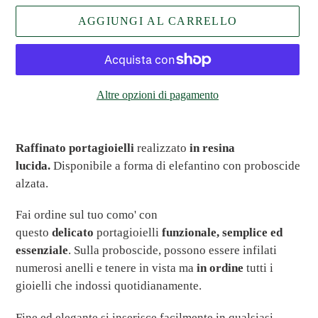
AGGIUNGI AL CARRELLO
Altre opzioni di pagamento
Inserimento
del
Raffinato
portagioielli
realizzato
in resina
prodotto
lucida.
Disponibile a forma di elefantino con proboscide
nel
alzata.
carrello
Fai ordine sul tuo como' con
questo
delicato
portagioielli
funzionale, semplice ed
essenziale
. Sulla proboscide, possono essere infilati
numerosi anelli
e tenere in vista ma
in ordine
tutti i
gioielli che indossi quotidianamente.
Fine ed elegante si inserisce facilmente in qualsiasi