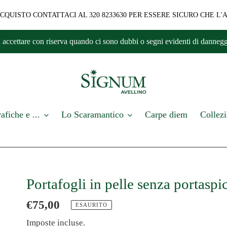
QUISTO CONTATTACI AL 320 8233630 PER ESSERE SICURO CHE L'
co e ad accettare con riserva quando ci sono dubbi o segni evident
afiche e ...
Lo Scaramantico
Carpe diem
Collezi
Portafogli in pelle senza portasp
Prezzo
€75,00
ESAURITO
di
Imposte incluse.