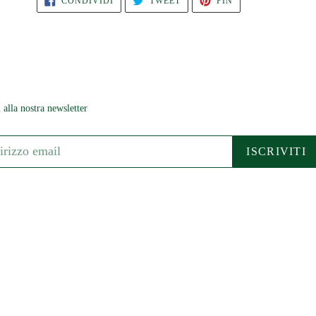
CONDIVIDI
TWEET
PIN
SU
SU
SU
FACEBOOK
TWITTER
PINTEREST
i alla nostra newsletter
ISCRIVITI