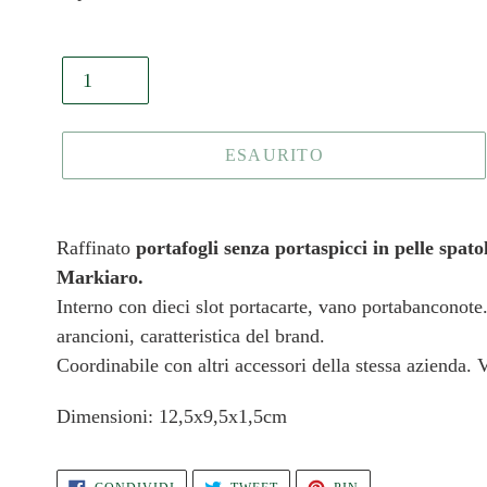
listino
Quantità
ESAURITO
Inserimento
del
Raffinato
portafogli senza portaspicci in pelle spato
prodotto
Markiaro.
nel
Interno con dieci slot portacarte, vano portabanconote.
carrello
arancioni, caratteristica del brand.
Coordinabile con altri accessori della stessa azienda. 
Dimensioni: 12,5x9,5x1,5cm
CONDIVIDI
TWITTA
PINNA