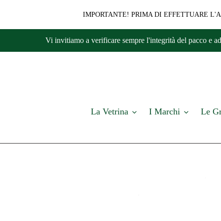
IMPORTANTE! PRIMA DI EFFETTUARE L'AC
Vai
Vi invitiamo a verificare sempre l'integrità del pac
direttamente
ai
contenuti
La Vetrina
I Marchi
Le Gr