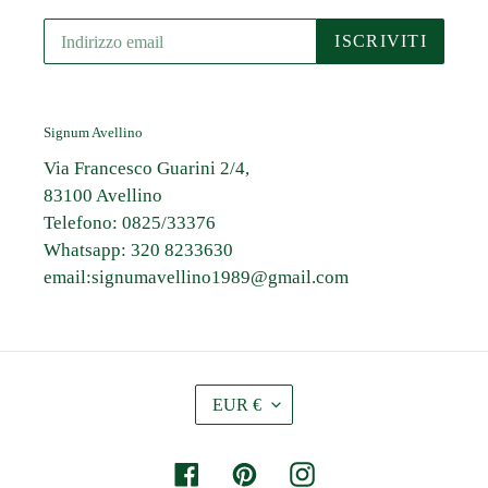
ISCRIVITI
Signum Avellino
Via Francesco Guarini 2/4,
83100 Avellino
Telefono: 0825/33376
Whatsapp: 320 8233630
email:signumavellino1989@gmail.com
V
EUR €
A
L
U
Facebook
Pinterest
Instagram
T