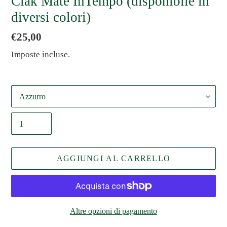
Ciak Mate InTempo (disponibile in
diversi colori)
Prezzo
€25,00
di
Imposte incluse.
listino
Color
Quantità
AGGIUNGI AL CARRELLO
Altre opzioni di pagamento