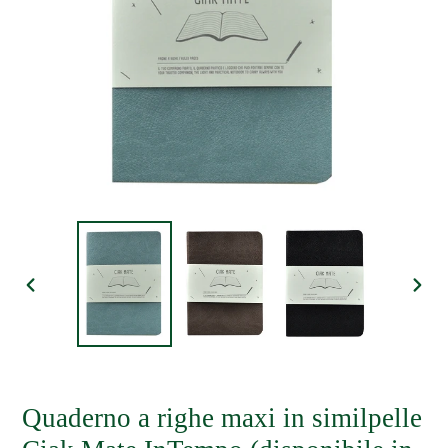
SLIDE
SLI
PRECEDENTE
SUC
Quaderno a righe maxi in similpelle