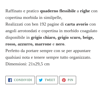
Inserimento
del
Raffinato e pratico
quaderno flessibile
a
righe
con
prodotto
copertina morbida in similpelle,
nel
Realizzati con ben 192 pagine di
carta avorio
con
carrello
angoli arrotondati e copertina in morbido coagulato
disponibile in
grigio chiaro, grigio scuro, beige,
rosso, azzurro, marrone
e
nero
.
Perfetto da portare sempre con se per appuntare
qualsiasi nota e tenere sempre tutto organizzato.
Dimensioni: 21x29,5 cm
CONDIVIDI
TWITTA
PINNA
CONDIVIDI
TWEET
PIN
SU
SU
SU
FACEBOOK
TWITTER
PINTEREST