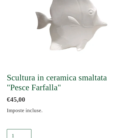
Scultura in ceramica smaltata
"Pesce Farfalla"
Prezzo
€45,00
di
Imposte incluse.
listino
Quantità