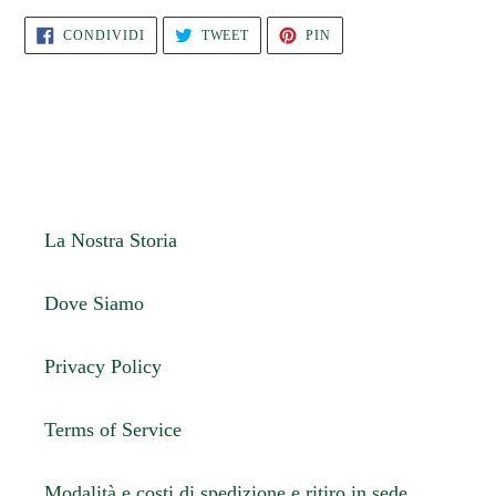
CONDIVIDI
TWITTA
PINNA
CONDIVIDI
TWEET
PIN
SU
SU
SU
FACEBOOK
TWITTER
PINTEREST
La Nostra Storia
Dove Siamo
Privacy Policy
Terms of Service
Modalità e costi di spedizione e ritiro in sede