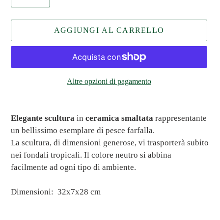
AGGIUNGI AL CARRELLO
Altre opzioni di pagamento
Inserimento
del
Elegante scultura
in
ceramica smaltata
rappresentante
prodotto
un bellissimo esemplare di pesce farfalla.
nel
La scultura, di dimensioni generose, vi trasporterà subito
carrello
nei fondali tropicali. Il colore neutro si abbina
facilmente ad ogni tipo di ambiente.
Dimensioni:
32x7x28
cm