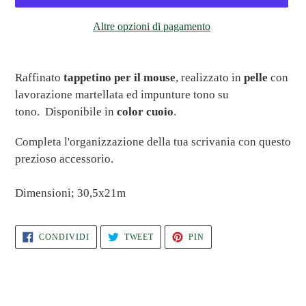
Altre opzioni di pagamento
Inserimento
del
Raffinato
tappetino per il mouse
, realizzato in
pelle
con
prodotto
lavorazione martellata ed impunture tono su
nel
tono.
Disponibile in
color cuoio
.
carrello
Completa l'organizzazione della tua scrivania con questo
prezioso accessorio.
Dimensioni; 30,5x21m
CONDIVIDI
TWITTA
PINNA
CONDIVIDI
TWEET
PIN
SU
SU
SU
FACEBOOK
TWITTER
PINTEREST