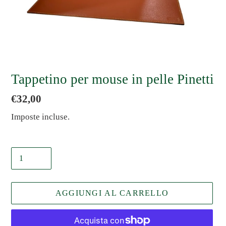
Tappetino per mouse in pelle Pinetti
Prezzo
€32,00
di
Imposte incluse.
listino
Quantità
AGGIUNGI AL CARRELLO